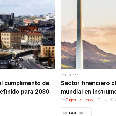
ACTUALIDAD
el cumplimento de
Sector financiero c
efinido para 2030
mundial en instrum
By
Eugenia Márquez
17 julio, 201
1463
0