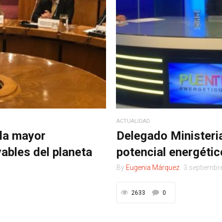
ACTUALIDAD
 la mayor
Delegado Ministeria
ables del planeta
potencial energét
By
Eugenia Márquez
3 septiembr
2633
0