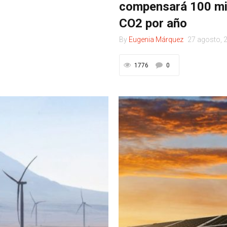
compensará 100 mil
CO2 por año
By
Eugenia Márquez
27 agosto, 
1776
0