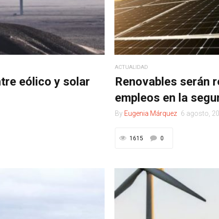
ACTUALIDAD
re eólico y solar
Renovables serán r
empleos en la segu
By
Eugenia Márquez
6 agosto, 2
1615
0