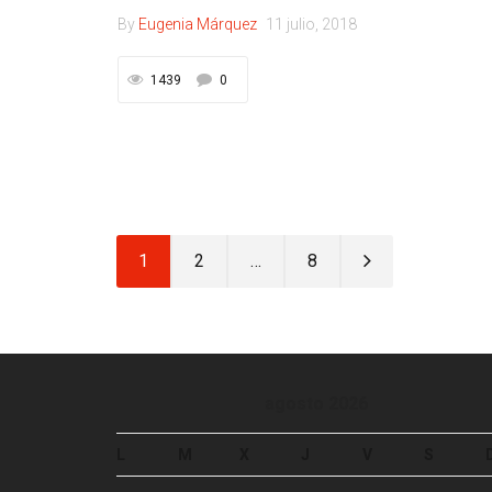
By
Eugenia Márquez
11 julio, 2018
1439
0
1
2
…
8
agosto 2026
L
M
X
J
V
S