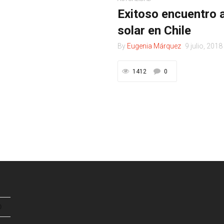
Exitoso encuentro a
solar en Chile
By
Eugenia Márquez
9 julio, 2018
1412
0
D