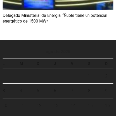
Delegado Ministerial de Energía: “Ñuble tiene un potencial
energético de 1500 MW»
agosto 2026
L
M
X
J
V
S
D
1
2
3
4
5
6
7
8
9
10
11
12
13
14
15
16