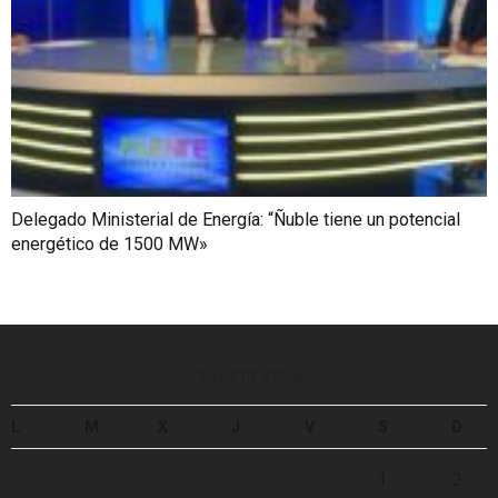
Delegado Ministerial de Energía: “Ñuble tiene un potencial
energético de 1500 MW»
agosto 2026
L
M
X
J
V
S
D
1
2