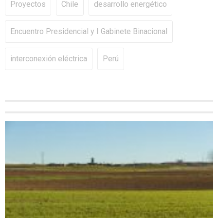
Proyectos
Chile
desarrollo energético
Encuentro Presidencial y I Gabinete Binacional
interconexión eléctrica
Perú