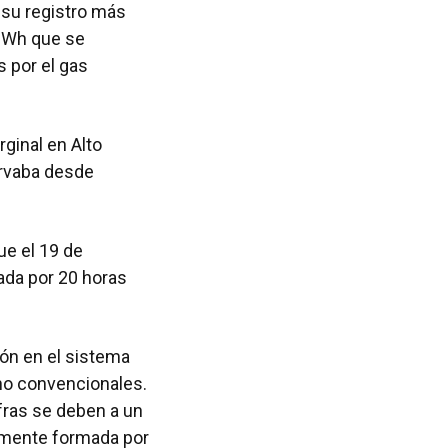
 su registro más
MWh que se
 por el gas
ginal en Alto
rvaba desde
fue el 19 de
da por 20 horas
ión en el sistema
 no convencionales.
ifras se deben a un
lmente formada por