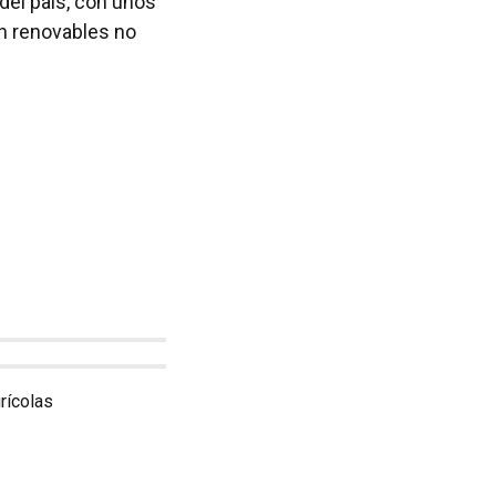
 del país, con unos
n renovables no
rícolas