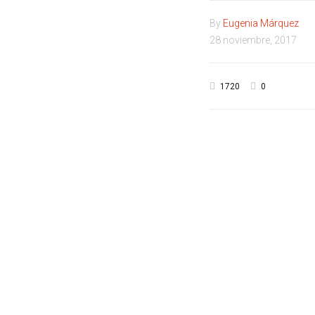
By
Eugenia Márquez
28 noviembre, 2017
1720
0