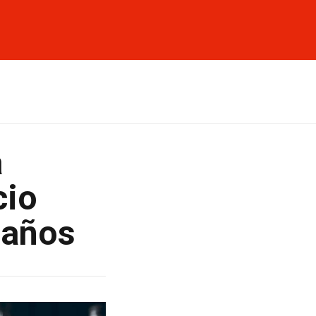
a
cio
 años