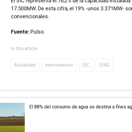
El SIC representa el 76,2% de la capacidad instalada
17.500MW. De esta cifra, el 19% -unos 3.371MW- so
convencionales.
Fuente:
Pulso.
In this article
Actualidad
interconexión
SIC
SING
El 88% del consumo de agua se destina a fines ag