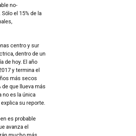
able no-
 Sólo el 15% de la
ales,
onas centro y sur
trica, dentro de un
a de hoy. El año
2017 y termina el
 años más secos
% de que llueva más
a no es la única
 explica su reporte.
ien es probable
ue avanza el
birán mucho más