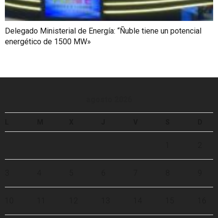
Delegado Ministerial de Energía: “Ñuble tiene un potencial
energético de 1500 MW»
agosto 2026
L
M
X
J
V
S
D
1
2
3
4
5
6
7
8
9
10
11
12
13
14
15
16