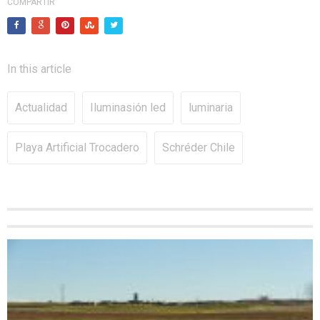
COMPARTIR
In this article
Actualidad
Iluminasión led
luminaria
Playa Artificial Trocadero
Schréder Chile