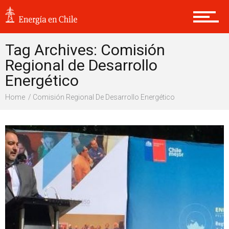
Sustentabilidad
Tag Archives: Comisión
Regional de Desarrollo
Internacional
Energético
Home
Comisión Regional De Desarrollo Energético
Opinión