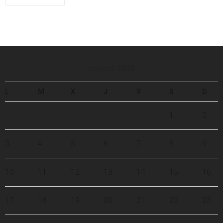
agosto 2026
L
M
X
J
V
S
D
1
2
3
4
5
6
7
8
9
10
11
12
13
14
15
16
17
18
19
20
21
22
23