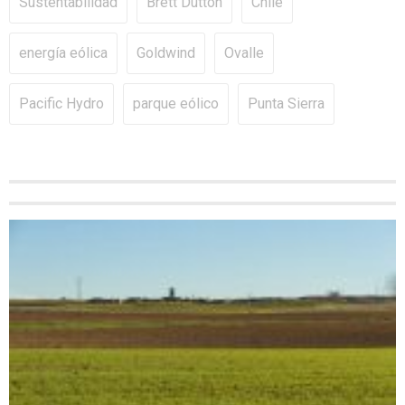
Sustentabilidad
Brett Dutton
Chile
energía eólica
Goldwind
Ovalle
Pacific Hydro
parque eólico
Punta Sierra