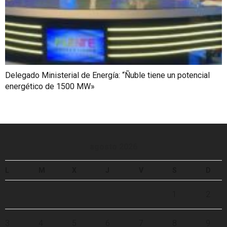
Delegado Ministerial de Energía: “Ñuble tiene un potencial
energético de 1500 MW»
agosto 2026
L
M
X
J
V
S
D
1
2
3
4
5
6
7
8
9