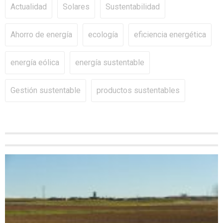
Actualidad
Solares
Sustentabilidad
Ahorro de energía
ecología
eficiencia energética
energía eólica
energía sustentable
Gestión sustentable
productos sustentables