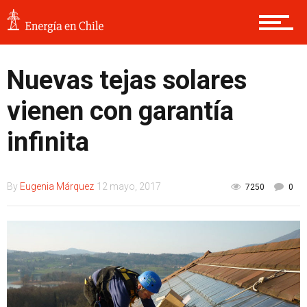
Nuevas tejas solares
vienen con garantía
infinita
By
Eugenia Márquez
12 mayo, 2017
7250
0