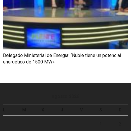
Delegado Ministerial de Energía: “Ñuble tiene un potencial
energético de 1500 MW»
agosto 2026
L
M
X
J
V
S
D
1
2