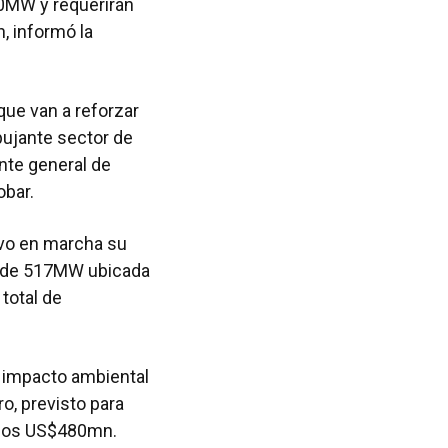
00MW y requerirán
, informó la
ue van a reforzar
pujante sector de
ente general de
obar.
vo en marcha su
a de 517MW ubicada
total de
e impacto ambiental
o, previsto para
a los US$480mn.