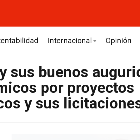
entabilidad
Internacional
Opinión
Europa
y sus buenos auguri
América Latina
icos por proyectos
cos y sus licitacione