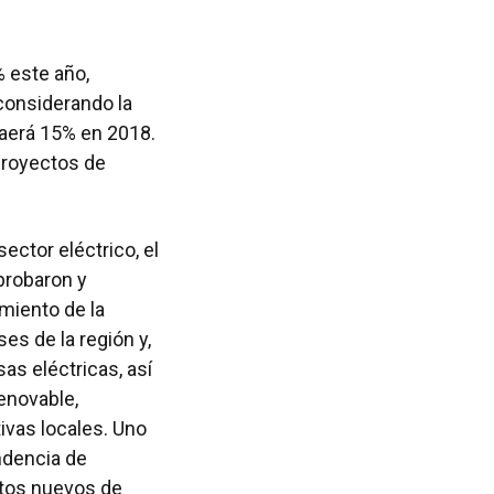
% este año,
considerando la
aerá 15% en 2018.
proyectos de
ector eléctrico, el
probaron y
imiento de la
es de la región y,
as eléctricas, así
enovable,
vas locales. Uno
endencia de
ctos nuevos de