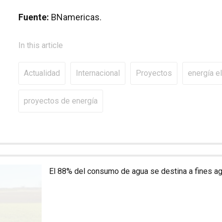
Fuente:
BNamericas.
In this article
Actualidad
Internacional
Proyectos
energía el
proyectos de energía
El 88% del consumo de agua se destina a fines ag