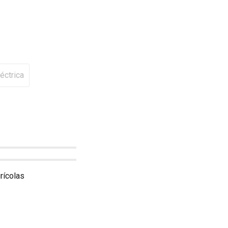
éctrica
rícolas