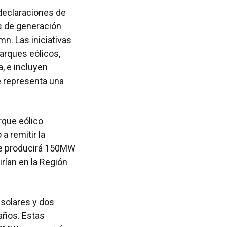
ó declaraciones de
s de generación
. Las iniciativas
arques eólicos,
a, e incluyen
e representa una
rque eólico
a remitir la
ue producirá 150MW
ían en la Región
 solares y dos
años. Estas