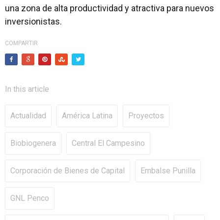
una zona de alta productividad y atractiva para nuevos
inversionistas.
COMPARTIR
In this article
Actualidad
América Latina
Proyectos
Biobiogenera
Central El Campesino
Corporación de Bienes de Capital
Embalse Punilla
GNL Penco