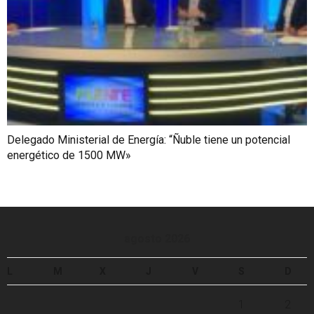
Delegado Ministerial de Energía: “Ñuble tiene un potencial
energético de 1500 MW»
agosto 2026
L
M
X
J
V
S
D
1
2