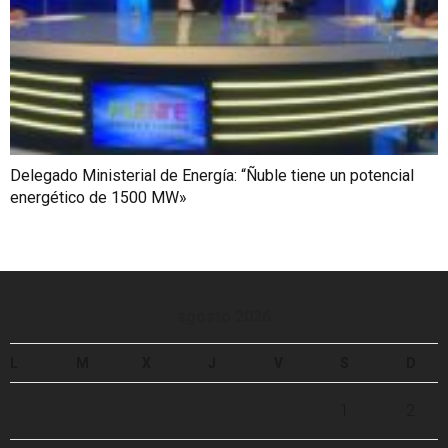
Delegado Ministerial de Energía: “Ñuble tiene un potencial
energético de 1500 MW»
agosto 2026
L
M
X
J
V
S
D
1
2