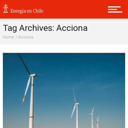
Proyectos
Tag Archives: Acciona
Sustentabilidad
Home
Acciona
Internacional
Opinión