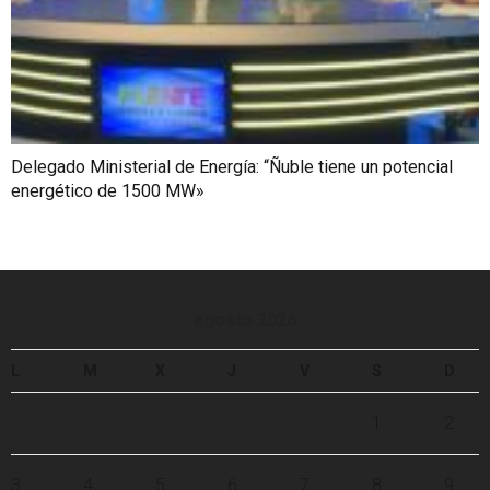
Delegado Ministerial de Energía: “Ñuble tiene un potencial
energético de 1500 MW»
agosto 2026
L
M
X
J
V
S
D
1
2
3
4
5
6
7
8
9