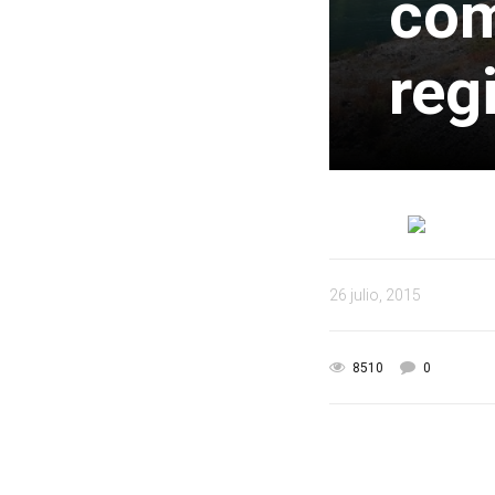
com
reg
26 julio, 2015
8510
0