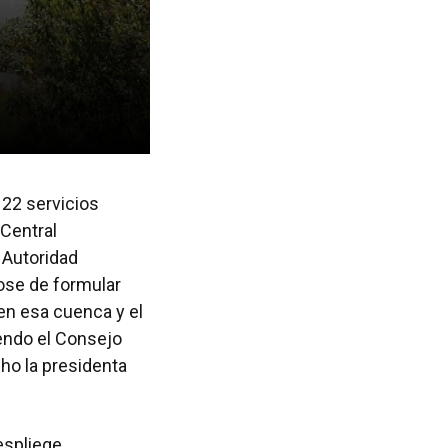
s 22 servicios
Central
 Autoridad
dose de formular
 en esa cuenca y el
endo el Consejo
cho la presidenta
espliege