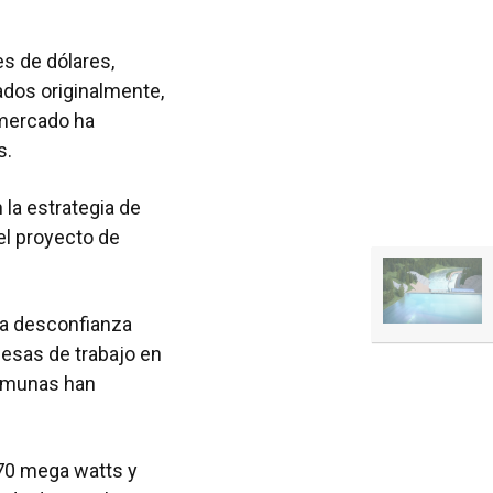
es de dólares,
dos originalmente,
 mercado ha
s.
n la estrategia de
el proyecto de
na desconfianza
mesas de trabajo en
comunas han
70 mega watts y