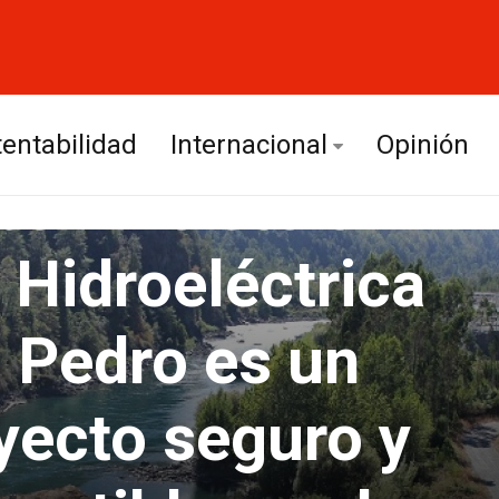
entabilidad
Internacional
Opinión
bún insiste en
Europa
 Hidroeléctrica
América Latina
 Pedro es un
yecto seguro y