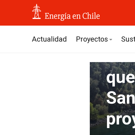
Actualidad
Proyectos
Sust
Col
Hidroeléctricos
que
Solares
San
Eólicos
pro