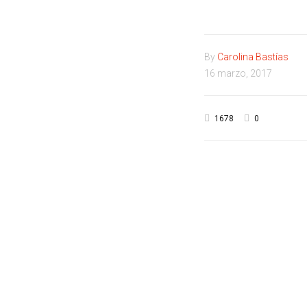
By
Carolina Bastías
16 marzo, 2017
1678
0