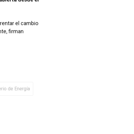
frentar el cambio
te, firman
erio de Energía