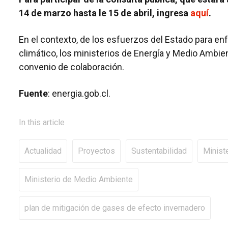
14 de marzo hasta le 15 de abril, ingresa
aquí
.
En el contexto, de los esfuerzos del Estado para en
climático, los ministerios de Energía y Medio Ambien
convenio de colaboración.
Fuente
: energia.gob.cl.
In this article
Actualidad
Proyectos
Sustentabilidad
Minist
Ministerio de Medio Ambiente
plan de mitigación de gases de efecto invernadero