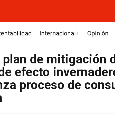
tentabilidad
Internacional
Opinión
Europa
 plan de mitigación 
América Latina
de efecto invernader
za proceso de consu
a