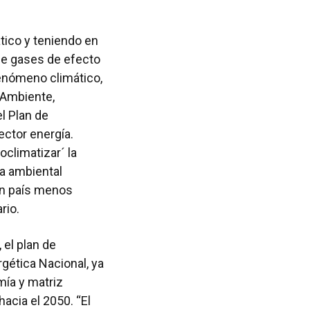
tico y teniendo en
de gases de efecto
fenómeno climático,
o Ambiente,
el Plan de
ector energía.
climatizar´ la
da ambiental
un país menos
rio.
 el plan de
rgética Nacional, ya
mía y matriz
acia el 2050. “El