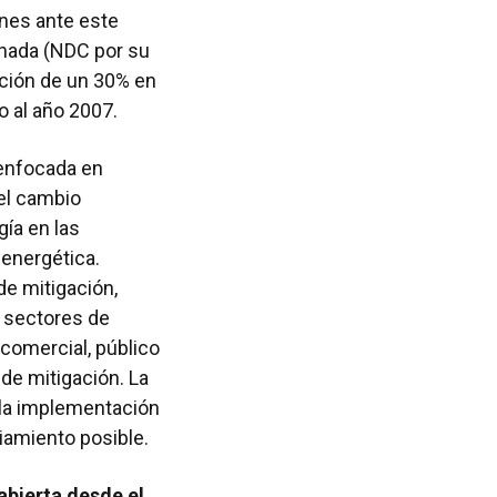
ones ante este
inada (NDC por su
cción de un 30% en
o al año 2007.
 enfocada en
el cambio
gía en las
 energética.
de mitigación,
s sectores de
 comercial, público
 de mitigación. La
 la implementación
iamiento posible.
 abierta desde el