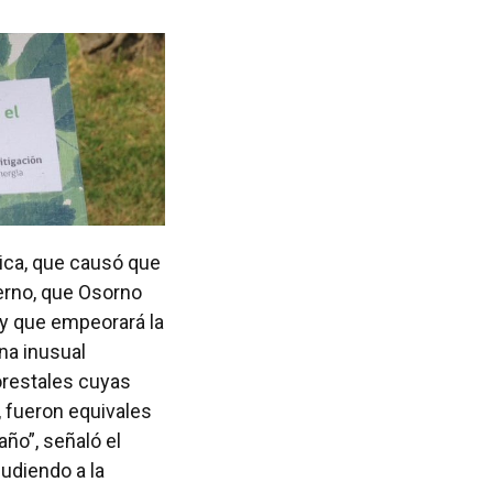
rica, que causó que
erno, que Osorno
 y que empeorará la
una inusual
forestales cuyas
 fueron equivales
año”, señaló el
udiendo a la