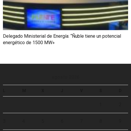
Delegado Ministerial de Energía: “Ñuble tiene un potencial
energético de 1500 MW»
agosto 2026
L
M
X
J
V
S
D
1
2
3
4
5
6
7
8
9