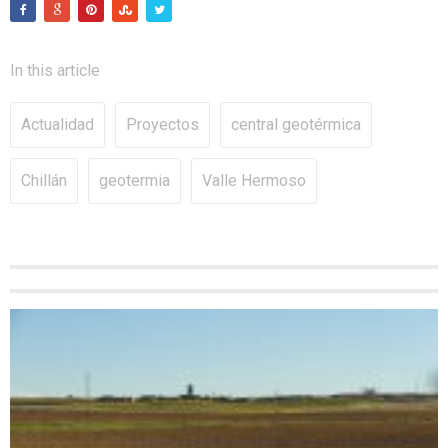
In this article
Actualidad
Proyectos
central geotérmica
Chillán
geotermia
Valle Hermoso