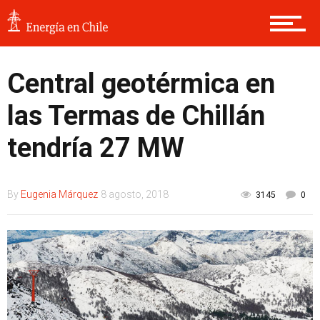
Central geotérmica en
las Termas de Chillán
tendría 27 MW
By
Eugenia Márquez
8 agosto, 2018
3145
0