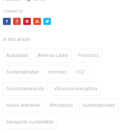
COMPARTIR
In this article
Actualidad
América Latina
Proyectos
Sustentabilidad
ciclovías
CO2
Descontaminación
eficiencia energética
medio ambiente
Ministerios
sustentabilidad
transporte sustentable